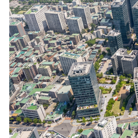
[ 출처 : DEALBOOK NEWS 2
View more