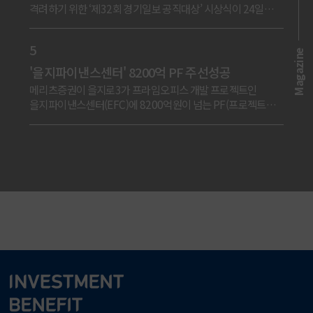
격려하기 위한 ‘제32회 경기일보 공직대상’ 시상식이 24일
경기아트센터에서 열렸다. 올해 32회를 맞은 경기공직대상
시상식에는 김성중 경기도 행정1부지사,..
5
Magazine
'을지파이낸스센터' 8200억 PF 주선성공
메리츠증권이 을지로3가 프라임오피스 개발 프로젝트인
을지파이낸스센터(EFC)에 8200억원이 넘는 PF(프로젝트
파이낸싱) 주선을 완료했다.이번 프로젝트의 시행사는
아이비투자을지로다. 시공사는 글랜우드PE가 투자한 자..