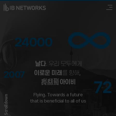
ABOUT
PROJECT
ESG
24000
RECRUIT
MAGAZINE
PARTNERSHIP
2007
72
Flying. Towards a future
Scrolldown
that is beneficial to all of us