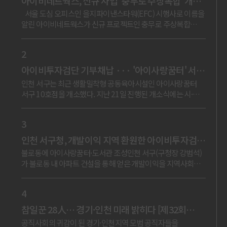
아이비네트웍스, 신규 사업 '충무로 주상복합' 개발
착수
서울 도심 오피스인 을지파이낸스타워(EFC) 시행사로 이름을
알린 아이비네트웍스가 신규 프로젝트인 충무로 주상복합
개발사업에 본격 착수했다.개발 딜 가뭄이 이어지는 시장 환경
속에서도 우량 입지에서 1..
2
아이비투자검단 기부채납 ··· '아이사랑꿈터' 서구
10호점 개소
인천 서구는 최근 생활밀착형 공동육아시설인 아이사랑꿈터
서구 10호점을 개소했다. 지난 21일 진행된 개소식에는 시·
구의원, 주민 등 30여 명이 참석했다. 22일 구에 따르면 불로동
(용해로 17)에 위치한 ..
3
인천 서구청, 개발이익 지역 환원한 아이비투자검단
(주)에 감사패 수여
불로동에 아이사랑꿈터·도서관 조성인천 서구(구청장 강범석)
가 불로동 내 아파트 건설을 통해 얻은 개발이익을 지역사회에
환원한 민간기업 아이비투자검단(주)(대표이사 차성근)에
감사패를 전달했다고 7일 밝혔다. ..
4
참일꾼 28人… 경기·인천 미래 밝히다 [제32회
경기일보 공직대상 시상식]
공직사회의 귀감이 된 경기·인천지역 모범 공직자들을